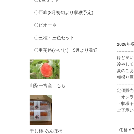
〇巨峰(8月初旬より収穫予定)
〇ピオーネ
〇三種・三色セット
2026年
〇甲斐路(かいじ) 9月より発送
-----------
ほど良い
冷やして
夏のごあ
朝採り巨
-----------
山梨一宮産 もも
定価販売
・オンラ
・収穫予
ご了承い
□価格￥
干し柿-あんぽ柿