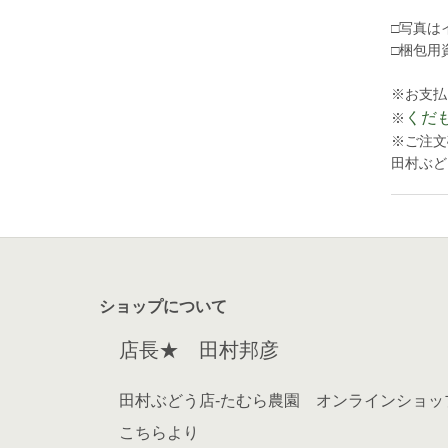
□写真は
□梱包用
※
お支払
くだ
※
※
ご注文
田村ぶど
ショップについて
店長★ 田村邦彦
田村ぶどう店-たむら農園 オンラインショッ
こちらより