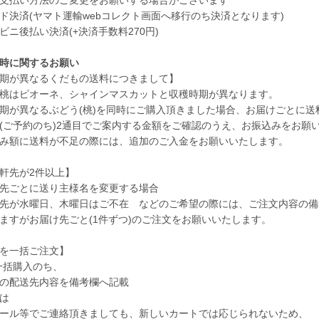
決済(ヤマト運輸webコレクト画面へ移行のち決済となります)
ニ後払い決済(+決済手数料270円)
時に関するお願い
期が異なるくだもの送料につきまして】
桃はピオーネ、シャインマスカットと収穫時期が異なります。
が異なるぶどう(桃)を同時にご購入頂きました場合、お届けごとに送
ご予約のち)2通目でご案内する金額をご確認のうえ、お振込みをお願
み額に送料が不足の際には、追加のご入金をお願いいたします。
軒先が2件以上】
先ごとに送り主様名を変更する場合
先が水曜日、木曜日はご不在 などのご希望の際には、ご注文内容の備
ますがお届け先ごと(1件ずつ)のご注文をお願いいたします。
を一括ご注文】
一括購入のち、
の配送先内容を備考欄へ記載
は
ール等でご連絡頂きましても、新しいカートでは応じられないため、