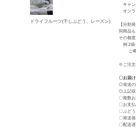
キャン
オンラ
ドライフルーツ(干しぶどう、レーズン)
【分割発
同商品も
その都度
例:2箱
ご希望
※ご注
〇お届け
◎発送の
◎上記収
〇複数お
〇お支払
〇ぶどう
〇発送後
〇配送遅