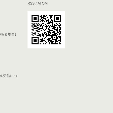
RSS
/
ATOM
ある場合)
ル受信につ