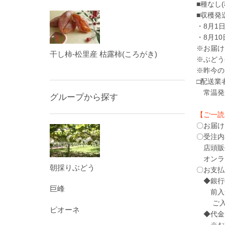
■種なし
■収穫
・8月1
・8月1
※お届け
干し柿-松里産 枯露柿(ころがき)
※ぶどう
※昨今の
□配送
常温発送
グループから探す
【ご一読
〇お届け
〇受注内
店頭販売
オンラ
朝採りぶどう
〇お支払
◆銀行
巨峰
前入金
ご入金
ピオーネ
◆代金引
※お支