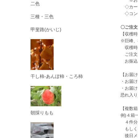
二色
◇カード
◇コンビ
三種・三色
〇ご注文
甲斐路(かいじ)
【収穫時
※巨峰、
収穫時期
ご注文(
お振込
【お届け
干し柿-あんぽ柿・ころ柿
・お届け
・お届け
恐れ入り
【複数箱
朝採りもも
例)４箱
４件分
もしく
後日メ