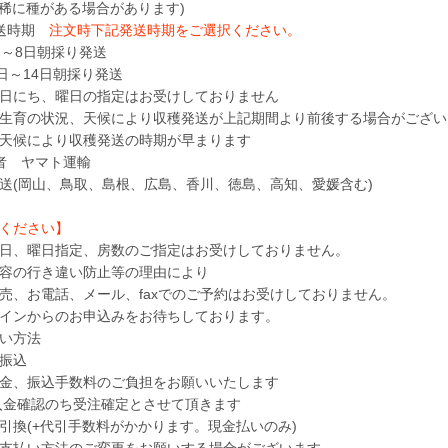
(稀に種がある場合があります)
発送時期
注文時下記発送時期をご選択ください。
日～8日朝採り発送
0日～14日朝採り発送
日にち、曜日の指定はお受けしておりません
生育の状況、天候により収穫発送が上記期間より前後する場合がござい
天候により収穫発送の時期が早まります
業者 ヤマト運輸
(岡山、鳥取、島根、広島、香川、徳島、高知、愛媛含む)
ください】
日、曜日指定、房数のご指定はお受けしておりません。
容の行き違い防止等の理由により
、お電話、メール、faxでのご予約はお受けしておりません。
インからのお申込みをお待ちしております。
い方法
振込
、振込手数料のご負担をお願いいたします
確認のち受注確定とさせて頂きます
換(+代引手数料がかかります。現金払いのみ)
払い方法のご変更をお願いする場合がございます