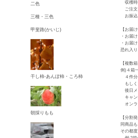
収穫時期
二色
ご注文(
お振込
三種・三色
甲斐路(かいじ)
【お届け
・お届け
・お届け
恐れ入り
【複数箱
例)４箱
干し柿-あんぽ柿・ころ柿
４件分
もしく
後日メ
キャン
オンラ
朝採りもも
【分割発
同商品も
その都度
例:2箱