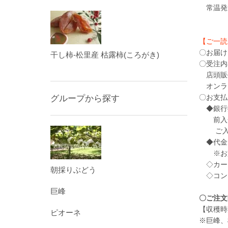
常温発送
【ご一読
〇お届け
干し柿-松里産 枯露柿(ころがき)
〇受注内
店頭販売
オンラ
グループから探す
〇お支払
◆銀行
前入金
ご入金
◆代金引
※お支
◇カード
朝採りぶどう
◇コンビ
巨峰
〇ご注文
【収穫時
ピオーネ
※巨峰、