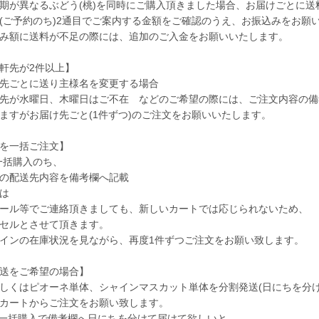
が異なるぶどう(桃)を同時にご購入頂きました場合、お届けごとに送
ご予約のち)2通目でご案内する金額をご確認のうえ、お振込みをお願
み額に送料が不足の際には、追加のご入金をお願いいたします。
軒先が2件以上】
先ごとに送り主様名を変更する場合
先が水曜日、木曜日はご不在 などのご希望の際には、ご注文内容の備
ますがお届け先ごと(1件ずつ)のご注文をお願いいたします。
を一括ご注文】
一括購入のち、
の配送先内容を備考欄へ記載
は
ール等でご連絡頂きましても、新しいカートでは応じられないため、
セルとさせて頂きます。
インの在庫状況を見ながら、再度1件ずつご注文をお願い致します。
送をご希望の場合】
しくはピオーネ単体、シャインマスカット単体を分割発送(日にちを分け
カートからご注文をお願い致します。
一括購入で備考欄へ日にちを分けて届けて欲しいと