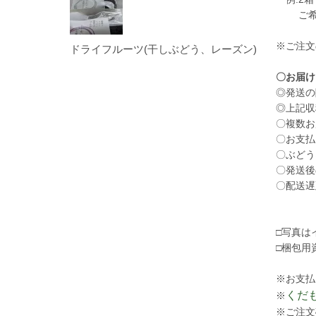
ご希望
※ご注
ドライフルーツ(干しぶどう、レーズン)
〇お届け
◎発送の
◎上記収
〇複数お
〇お支払
〇ぶどう
〇発送後
〇配送遅
□写真は
□梱包用
※
お支払
くだ
※
※
ご注文