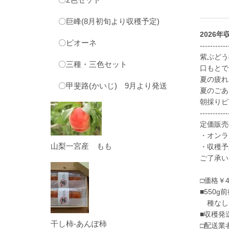
〇巨峰(8月初旬より収穫予定)
2026
〇ピオーネ
-----------
紫ぶどう
〇三種・三色セット
口もとで
夏の疲れ
〇甲斐路(かいじ) 9月より発送
夏のごあ
朝採りピ
-----------
定価販売
・オンラ
山梨一宮産 もも
・収穫予
ご了承い
□価格￥
■550g
種なし(
■収穫発
干し柿-あんぽ柿
□配送