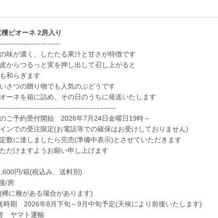
年収穫ピオーネ 2房入り
-------------------------
の味が濃く、したたる果汁と甘さが特徴です
皮からつるっと実を押し出して召し上がると
も和らぎます
いさつの贈り物でも人気のぶどうです
オーネを箱に詰め、その日のうちに発送いたします
------------------------------------------------
のご予約受付開始 2026年7月24日金曜日19時～
インでの受注限定(お電話等での確保はお受けしておりません)
定数に達しましたら完売(準備中表示)とさせていただきます
ただけますようお願い申し上げます
4,600円/箱(税込み、送料別)
前後/房
稀に種がある場合があります)
送時期 2026年8月下旬～9月中旬予定(天候により前後いたします)
業者 ヤマト運輸