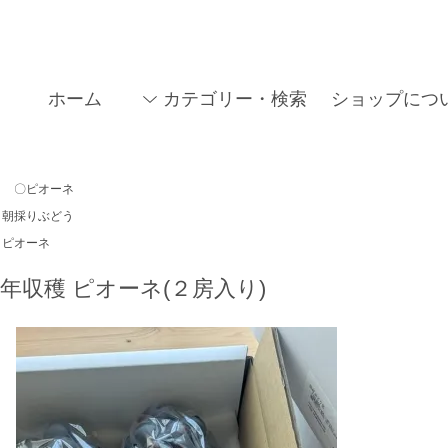
ホーム
カテゴリー・検索
ショップにつ
〇ピオーネ
朝採りぶどう
ピオーネ
26年収穫 ピオーネ(２房入り)